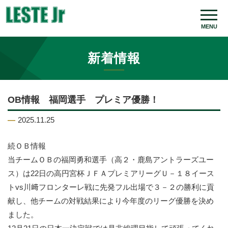
MENU
新着情報
OB情報 福岡選手 プレミア優勝！
2025.11.25
続ＯＢ情報
当チームＯＢの福岡勇和選手（高２・鹿島アントラーズユー
ス）は22日の高円宮杯ＪＦＡプレミアリーグＵ－１８イース
トvs川﨑フロンターレ戦に先発フル出場で３－２の勝利に貢
献し、他チームの対戦結果により今年度のリーグ優勝を決め
ました。